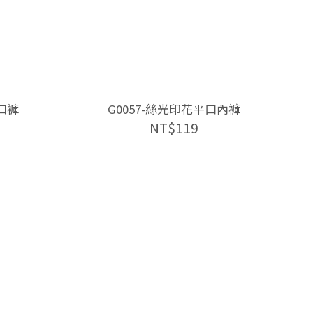
口褲
G0057-絲光印花平口內褲
NT$119